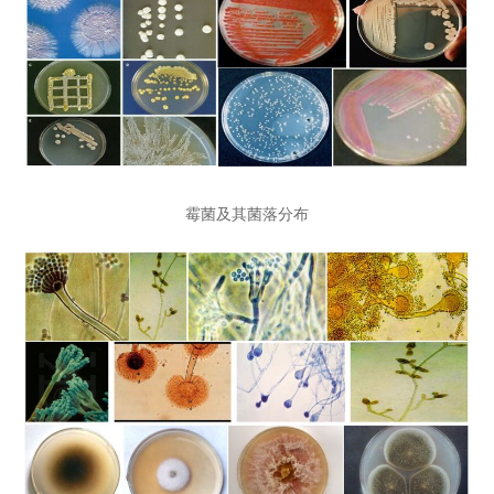
霉菌及其菌落分布